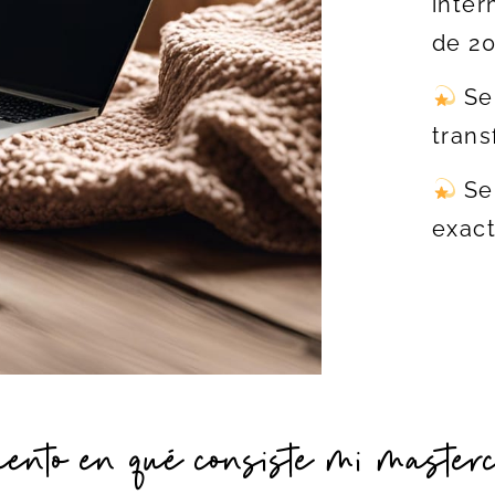
inter
de 2
Se
trans
Se 
exac
uento en qué consiste mi master