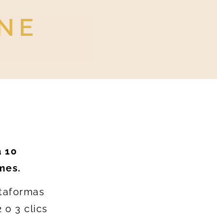
INE
a 10
mes.
ataformas
 o 3 clics