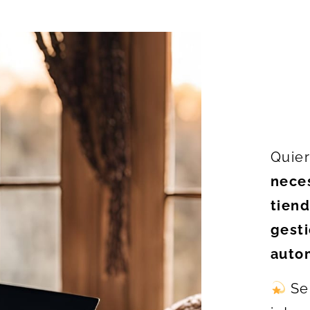
Quier
neces
tiend
gest
autom
Se 