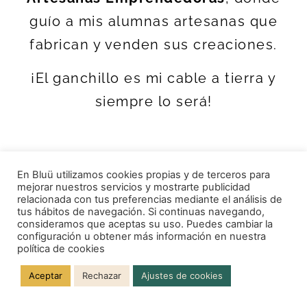
guío a mis alumnas artesanas que
fabrican y venden sus creaciones.
¡El ganchillo es mi cable a tierra y
siempre lo será!
En Bluü utilizamos cookies propias y de terceros para
mejorar nuestros servicios y mostrarte publicidad
Aprender ganchillo es un regalo
relacionada con tus preferencias mediante el análisis de
tus hábitos de navegación. Si continuas navegando,
consideramos que aceptas su uso. Puedes cambiar la
que te haces a ti misma.
configuración u obtener más información en nuestra
política de cookies
Y conmigo, de la mano, conseguirás
Aceptar
Rechazar
Ajustes de cookies
cogerle el truco.