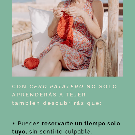
CON
CERO PATATERO
NO SOLO
APRENDERÁS A TEJER
también descubrirás que:
⏵ Puedes
reservarte un tiempo solo
tuyo,
sin sentirte culpable.