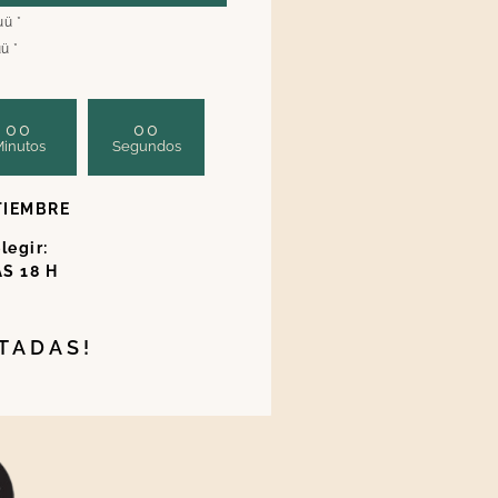
luü
*
uü
*
00
00
inutos
Segundos
TIEMBRE
legir:
AS 18 H
ITADAS!