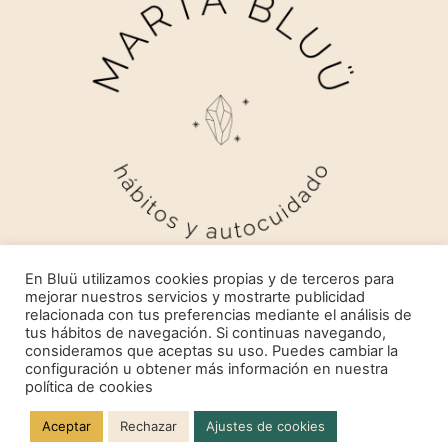
En Bluü utilizamos cookies propias y de terceros para
mejorar nuestros servicios y mostrarte publicidad
relacionada con tus preferencias mediante el análisis de
tus hábitos de navegación. Si continuas navegando,
consideramos que aceptas su uso. Puedes cambiar la
configuración u obtener más información en nuestra
MARTA BLUÜ 2024
política de cookies
TODOS LOS DERECHOS RESERVADOS
Aceptar
Rechazar
Ajustes de cookies
DISEÑO Y DESARROLLO: BIZKITS